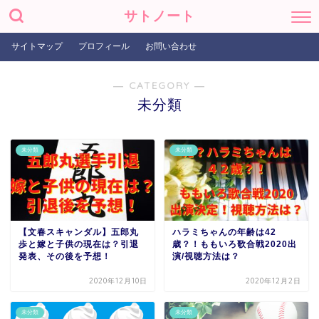
サトノート
サイトマップ
プロフィール
お問い合わせ
― CATEGORY ―
未分類
未分類
未分類
【文春スキャンダル】五郎丸
ハラミちゃんの年齢は42
歩と嫁と子供の現在は？引退
歳？！ももいろ歌合戦2020出
発表、その後を予想！
演/視聴方法は？
2020年12月10日
2020年12月2日
未分類
未分類