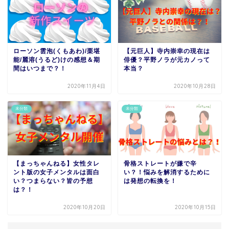
ローソン雲泡(くもあわ)/栗堪
【元巨人】寺内崇幸の現在は
能/麗溶(うるど)けの感想＆期
俳優？平野ノラが元カノって
間はいつまで？！
本当？
2020年11月4日
2020年10月28日
未分類
未分類
【まっちゃんねる】女性タレ
骨格ストレートが嫌で辛
ント版の女子メンタルは面白
い？！悩みを解消するために
い？つまらない？皆の予想
は発想の転換を！
は？！
2020年10月20日
2020年10月15日